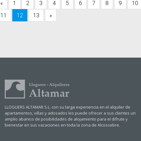
«
1
2
3
4
5
6
7
8
9
10
11
12
13
»
LLOGUERS ALTAMAR S.L. con su larga experiencia en el alquiler de
apartamentos, villas y adosados les puede ofrecer a sus clientes un
amplio abanico de posibilidades de alojamiento para el difrute y
bienestar en sus vacaciones en toda la zona de Alcossebre.