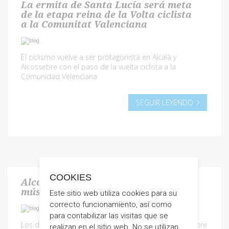
La ermita de Santa Lucía será meta
de la etapa reina de la Volta ciclista
a la Comunitat Valenciana
El ciclismo vuelve a ser protagonista en Alcalà y
Alcossebre con el paso de la vuelta ciclista a la
Comunidad Velenciana
SEGUIR LEYENDO
COOKIES
Alcossebre celebra Sant Antoni con
música, cena popular y procesión
Este sitio web utiliza cookies para su
correcto funcionamiento, así como
para contabilizar las visitas que se
Los días 20 y 26 y 27 se celebrará en Alcalà y Alcossebre
realizan en el sitio web. No se utilizan