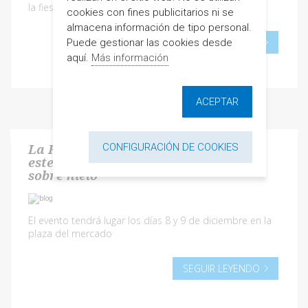
la fiesta en honor a los animales
cookies con fines publicitarios ni se
almacena información de tipo personal.
SEGUIR LEYENDO
Puede gestionar las cookies desde
aquí.
Más información
ACEPTAR
CONFIGURACIÓN DE COOKIES
La Fira de Nadal de Alcalà contará
este año con una pista de patinaje
sobre hielo
El evento tendrá lugar los días 8 y 9 de diciembre en la
plaza del mercado
SEGUIR LEYENDO