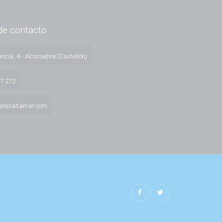
de contacto
ncia, 4 - Alcossebre (Castellón)
57 272
leresaltamar.com