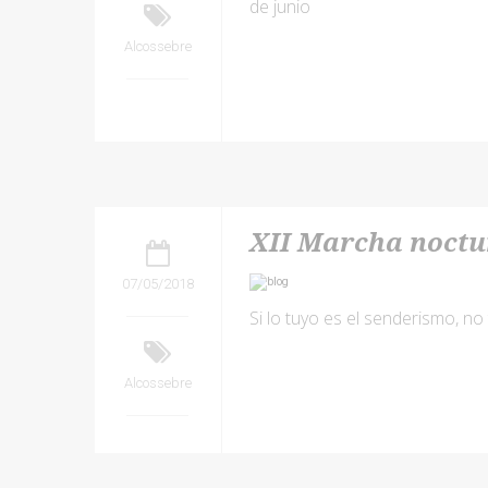
de junio
Alcossebre
XII Marcha noct
07/05/2018
Si lo tuyo es el senderismo, no 
Alcossebre