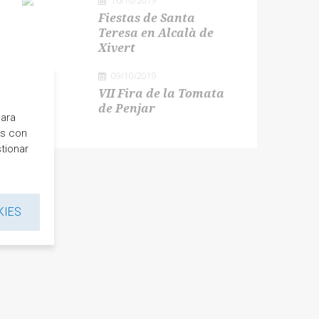
16/10/2019
Fiestas de Santa
Teresa en Alcalà de
Xivert
09/10/2019
VII Fira de la Tomata
de Penjar
para
es con
tionar
KIES