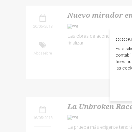
Nuevo mirador en
20/05/2018
Las obras de acondicionamient
COOK
finalizar
Este sit
Alcossebre
contabil
fines pu
las coo
La Unbroken Race 
16/05/2018
La prueba más exigente tendrá