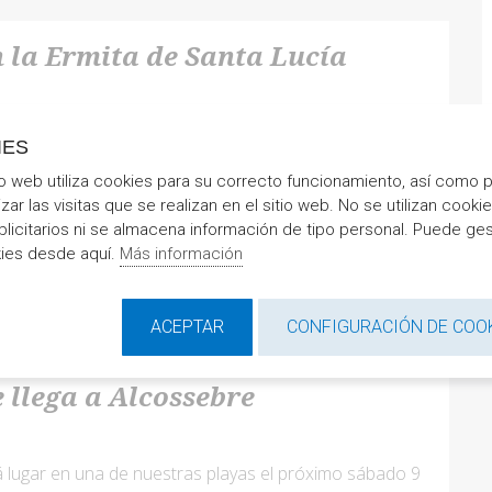
 la Ermita de Santa Lucía
o del nuevo mirador de Santa Lucía a un paso de
IES
io web utiliza cookies para su correcto funcionamiento, así como 
izar las visitas que se realizan en el sitio web. No se utilizan cooki
SEGUIR LEYENDO
blicitarios ni se almacena información de tipo personal. Puede ges
kies desde aquí.
Más información
ACEPTAR
CONFIGURACIÓN DE COO
llega a Alcossebre
 lugar en una de nuestras playas el próximo sábado 9