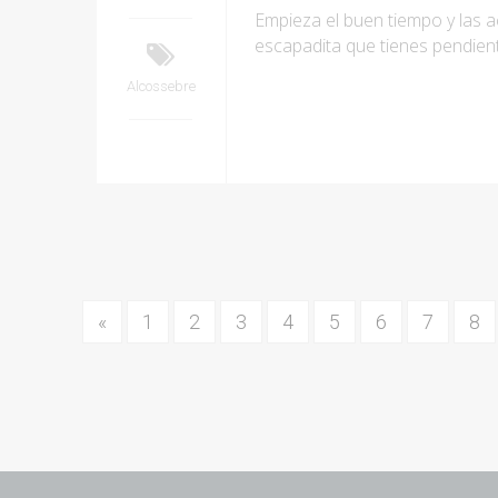
Empieza el buen tiempo y las ac
escapadita que tienes pendient
Alcossebre
«
1
2
3
4
5
6
7
8