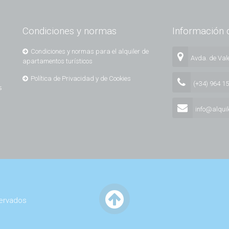
Condiciones y normas
Información 
Condiciones y normas para el alquiler de
Avda. de Vale
apartamentos turísticos
Política de Privacidad y de Cookies
(+34) 964 1
s
info@alqui
servados