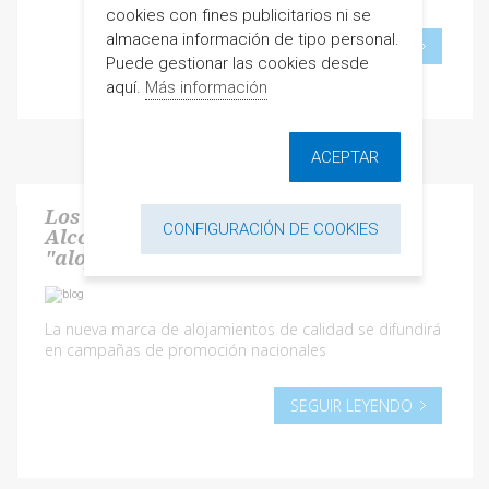
cookies con fines publicitarios ni se
almacena información de tipo personal.
SEGUIR LEYENDO
Puede gestionar las cookies desde
aquí.
Más información
ACEPTAR
Los alojamientos reglados de
CONFIGURACIÓN DE COOKIES
Alcossebre se unen bajo la marca
"alojamientos de calidad"
La nueva marca de alojamientos de calidad se difundirá
en campañas de promoción nacionales
SEGUIR LEYENDO