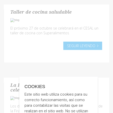
Taller de cocina saludable
El próximo 27 de octubre se celebrará en el CESAL un
taller de cocina con Superalimentos
SEGUIR LEYENDO
La Fira de la Tomata de Penjar se
COOKIES
celebrará el fin de semana del Pilar
Este sitio web utiliza cookies para su
correcto funcionamiento, así como
para contabilizar las visitas que se
Los días 13 y 14 de octubre se celebrará la VI edición de
la Fira de la Tomata de Penjar
realizan en el sitio web. No se utilizan