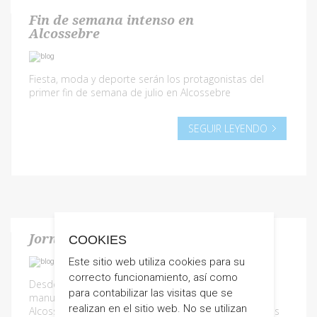
Fin de semana intenso en
Alcossebre
Fiesta, moda y deporte serán los protagonistas del
primer fin de semana de julio en Alcossebre
SEGUIR LEYENDO
Jornada de actividades en familia
COOKIES
Este sitio web utiliza cookies para su
correcto funcionamiento, así como
Desde clases de danza hasta yoga, pasando por
para contabilizar las visitas que se
manualidades y peluquería. Las familias que visiten
realizan en el sitio web. No se utilizan
Alcossebre podrán disfrutas de más de 30 actividades