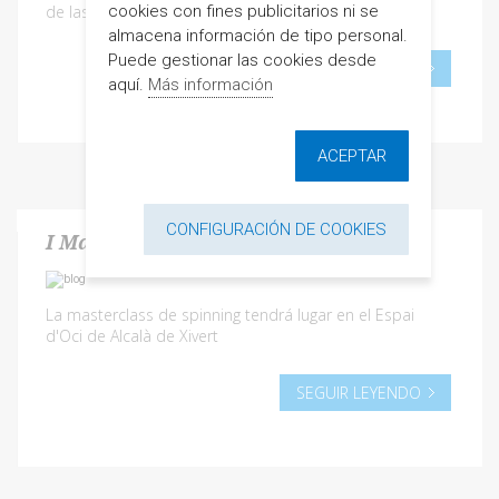
cookies con fines publicitarios ni se
de las más diversas
almacena información de tipo personal.
Puede gestionar las cookies desde
SEGUIR LEYENDO
aquí.
Más información
ACEPTAR
CONFIGURACIÓN DE COOKIES
I Masetrclass cliclo Indoor
La masterclass de spinning tendrá lugar en el Espai
d'Oci de Alcalà de Xivert
SEGUIR LEYENDO