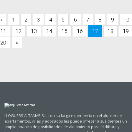
«
1
2
3
4
5
6
7
8
9
10
11
12
13
14
15
16
17
18
19
20
»
LLOGUERS ALTAMAR S.L. con su larga experiencia en el alquiler de
apartamentos, villas y adosados les puede ofrecer a sus clientes un
amplio abanico de posibilidades de alojamiento para el difrute y