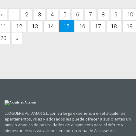
«
1
2
3
4
5
6
7
8
9
10
11
12
13
14
15
16
17
18
19
20
»
LLOGUERS ALTAMAR S.L. con su larga experiencia en el alquiler de
apartamentos, villas y adosados les puede ofrecer a sus clientes un
amplio abanico de posibilidades de alojamiento para el difrute y
bienestar en sus vacaciones en toda la zona de Alcossebre.