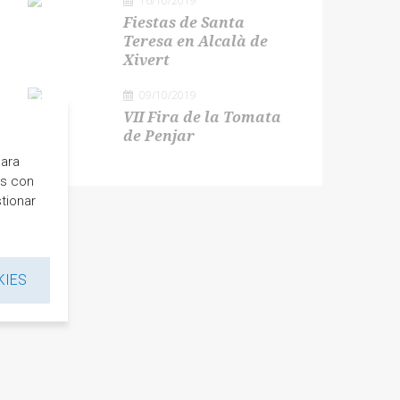
16/10/2019
Fiestas de Santa
Teresa en Alcalà de
Xivert
09/10/2019
VII Fira de la Tomata
de Penjar
para
es con
tionar
KIES