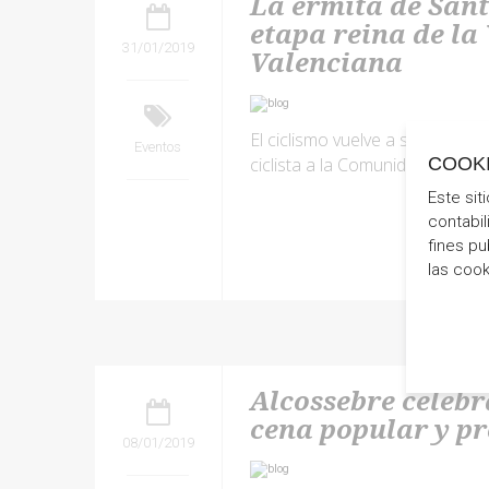
La ermita de Sant
etapa reina de la 
31/01/2019
Valenciana
El ciclismo vuelve a ser protag
Eventos
ciclista a la Comunidad Velenc
COOK
Este sit
contabil
fines pu
las coo
Alcossebre celebr
cena popular y p
08/01/2019