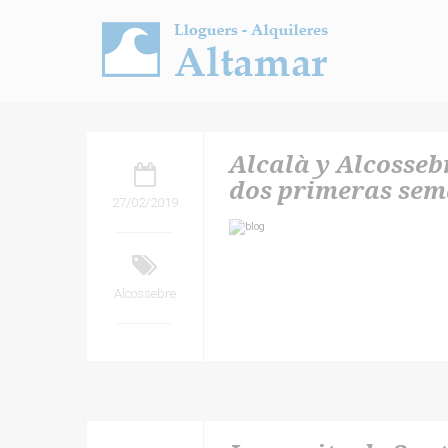
Alcalà y Alcosseb
dos primeras se
27/02/2019
Alcossebre