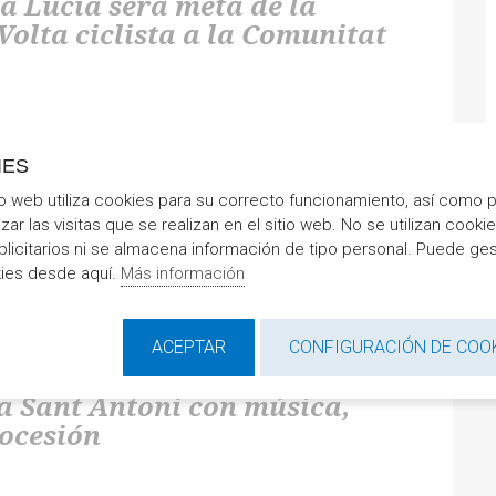
a Lucía será meta de la
Volta ciclista a la Comunitat
onista en Alcalà y Alcossebre con el paso de la vuelta
iana
IES
io web utiliza cookies para su correcto funcionamiento, así como 
izar las visitas que se realizan en el sitio web. No se utilizan cooki
SEGUIR LEYENDO
blicitarios ni se almacena información de tipo personal. Puede ges
kies desde aquí.
Más información
ACEPTAR
CONFIGURACIÓN DE COO
a Sant Antoni con música,
rocesión