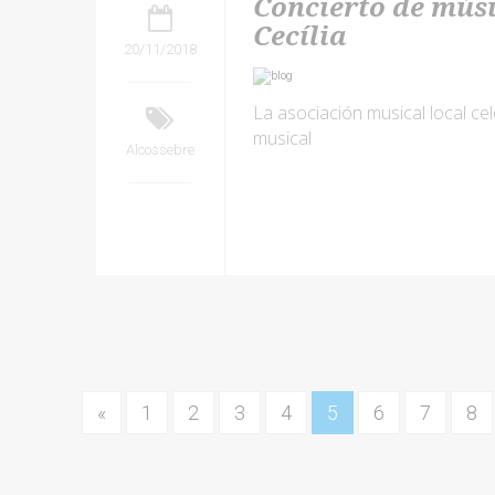
Concierto de mús
Cecília
20/11/2018
La asociación musical local ce
musical
Alcossebre
«
1
2
3
4
5
6
7
8