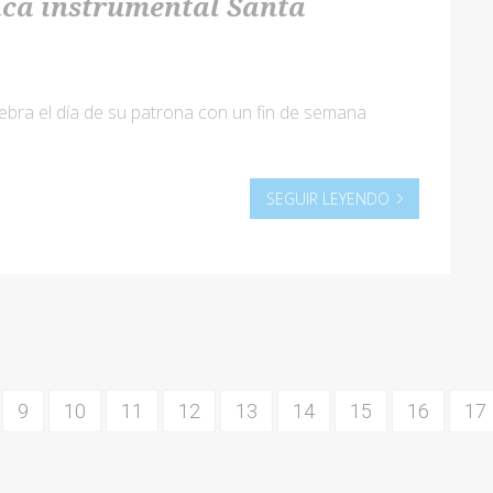
ica instrumental Santa
lebra el día de su patrona con un fin de semana
SEGUIR LEYENDO
9
10
11
12
13
14
15
16
17