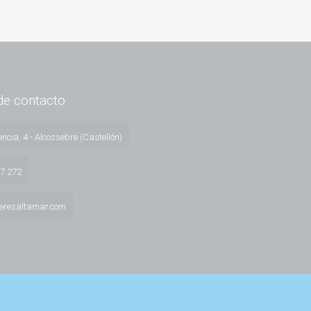
de contacto
ncia, 4 - Alcossebre (Castellón)
57 272
leresaltamar.com