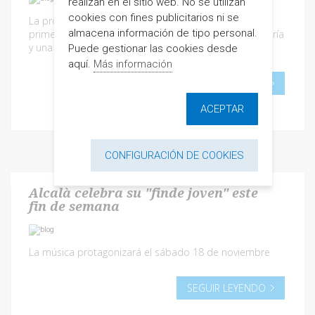
realizan en el sitio web. No se utilizan
cookies con fines publicitarios ni se
La programación especial de navidad empezará el
almacena información de tipo personal.
primer sábado de diciembre con un taller de repostería
y una noche dedicada al humor
Puede gestionar las cookies desde
aquí.
Más información
SEGUIR LEYENDO
ACEPTAR
CONFIGURACIÓN DE COOKIES
Alcalà celebra su "finde joven" este
fin de semana
La música protagonizará el sábado 18 de noviembre
SEGUIR LEYENDO