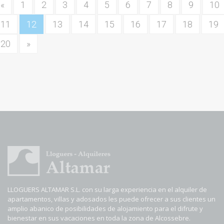
«
1
2
3
4
5
6
7
8
9
10
11
12
13
14
15
16
17
18
19
20
»
LLOGUERS ALTAMAR S.L. con su larga experiencia en el alquiler de
apartamentos, villas y adosados les puede ofrecer a sus clientes un
amplio abanico de posibilidades de alojamiento para el difrute y
bienestar en sus vacaciones en toda la zona de Alcossebre.