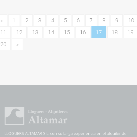
«
1
2
3
4
5
6
7
8
9
10
11
12
13
14
15
16
17
18
19
20
»
LLOGUERS ALTAMAR S.L. con su larga experiencia en el alquiler de