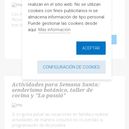
realizan en el sitio web. No se utilizan
cookies con fines publicitarios ni se
Los números de ocupación de la Semana Santa en
almacena información de tipo personal.
Alcossebre registran mejoras respecto al año pasado
Puede gestionar las cookies desde
tras haber superado el 90% de ocupación
aquí.
Más información
SEGUIR LEYENDO
ACEPTAR
CONFIGURACIÓN DE COOKIES
Actividades para Semana Santa:
senderismo botánico, taller de
cocina y "La passió"
Si os gusta pasar las vacaciones en familia y realizar
actividades de manera conjunta no os perdáis la
programación de Alcossebre