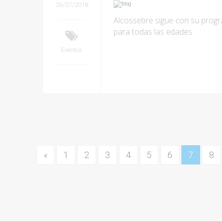
26/07/2018
Alcossebre sigue con su progr
para todas las edades
Eventos
«
1
2
3
4
5
6
7
8