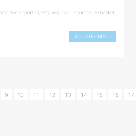
amación deportiva, esta vez, con un torneo de basket
SEGUIR LEYENDO
9
10
11
12
13
14
15
16
17