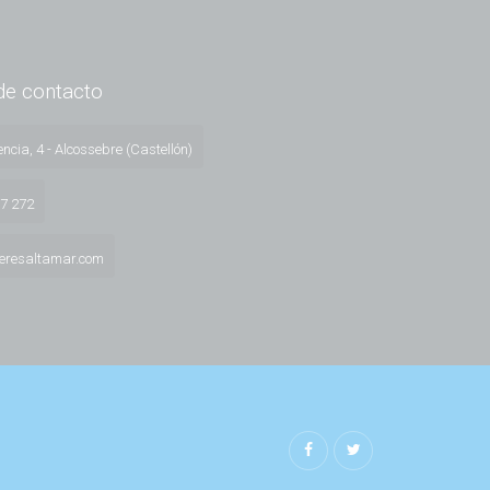
de contacto
ncia, 4 - Alcossebre (Castellón)
57 272
leresaltamar.com