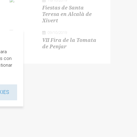
16/10/2019
Fiestas de Santa
Teresa en Alcalà de
Xivert
09/10/2019
VII Fira de la Tomata
de Penjar
para
es con
tionar
KIES