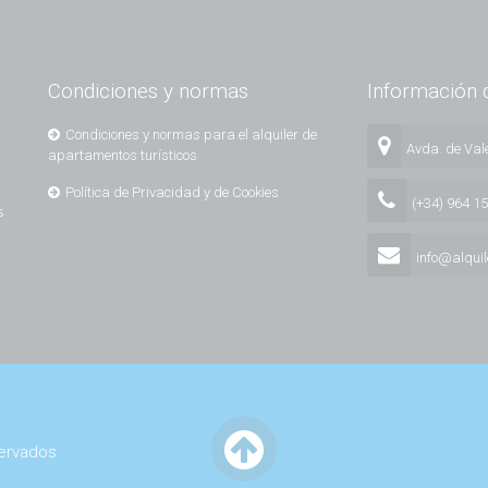
Condiciones y normas
Información 
Condiciones y normas para el alquiler de
Avda. de Vale
apartamentos turísticos
Política de Privacidad y de Cookies
(+34) 964 1
s
info@alqui
servados