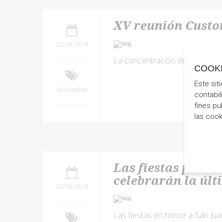
XV reunión Custo
22/08/2018
La concentración de motos de
COOK
Este sit
Alcossebre
contabil
fines pu
las coo
Las fiestas patron
celebrarán la úl
20/08/2018
Las fiestas en honor a San Juan