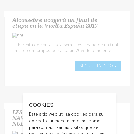
Alcossebre acogerá un final de
etapa en la Vuelta España 2017
La hermita de Santa Lucía será el escenario de un final
en alto con rampas de hasta un 20% de pendiente
SEGUIR LEYENDO
COOKIES
LES DESEAMOS UNA FELIZ
Este sitio web utiliza cookies para su
NAVIDAD Y UN PROSPERO AÑO
correcto funcionamiento, así como
NUEVO 2017
para contabilizar las visitas que se
realizan en el sitio web. No se utilizan