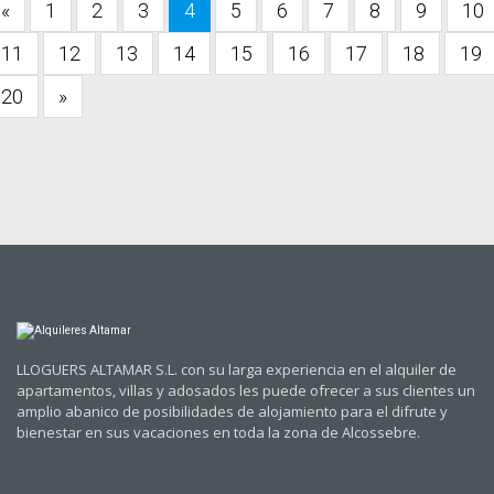
«
1
2
3
4
5
6
7
8
9
10
11
12
13
14
15
16
17
18
19
20
»
LLOGUERS ALTAMAR S.L. con su larga experiencia en el alquiler de
apartamentos, villas y adosados les puede ofrecer a sus clientes un
amplio abanico de posibilidades de alojamiento para el difrute y
bienestar en sus vacaciones en toda la zona de Alcossebre.