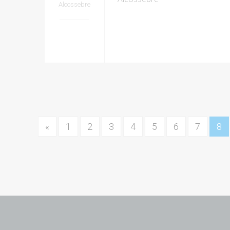
Alcossebre
«
1
2
3
4
5
6
7
8