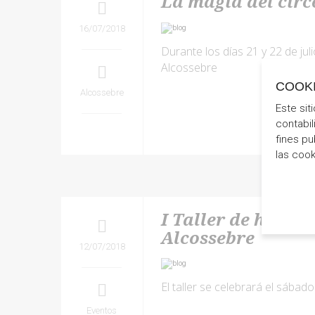
La magia del circ
16/07/2018
Durante los días 21 y 22 de juli
Alcossebre
COOK
Alcossebre
Este sit
contabil
fines pu
las coo
I Taller de helad
Alcossebre
12/07/2018
El taller se celebrará el sábad
Eventos