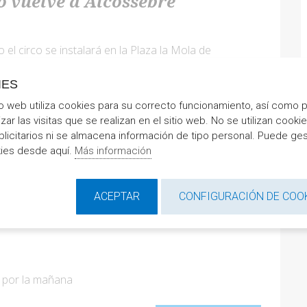
o vuelve a Alcossebre
o el circo se instalará en la Plaza la Mola de
IES
SEGUIR LEYENDO
io web utiliza cookies para su correcto funcionamiento, así como 
izar las visitas que se realizan en el sitio web. No se utilizan cooki
blicitarios ni se almacena información de tipo personal. Puede ges
kies desde aquí.
Más información
ACEPTAR
CONFIGURACIÓN DE COO
os y horchata artesanal en
o por la mañana