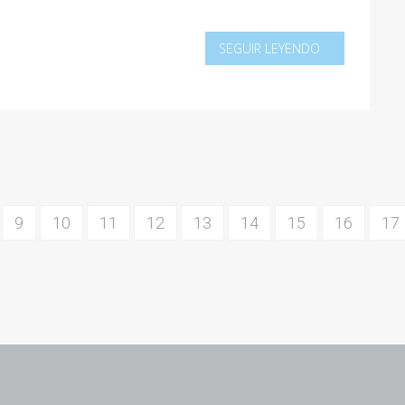
SEGUIR LEYENDO
9
10
11
12
13
14
15
16
17