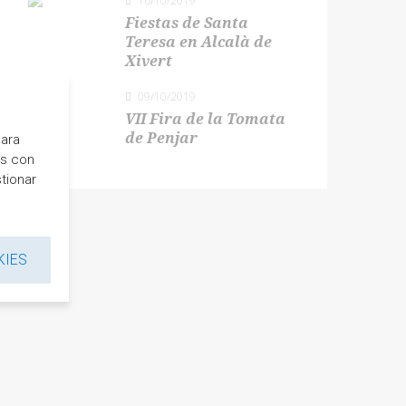
16/10/2019
Fiestas de Santa
Teresa en Alcalà de
Xivert
09/10/2019
VII Fira de la Tomata
de Penjar
para
es con
tionar
KIES