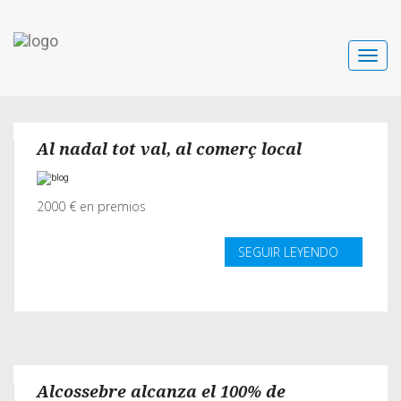
Toggle
navigat
Al nadal tot val, al comerç local
2000 € en premios
SEGUIR LEYENDO
Alcossebre alcanza el 100% de