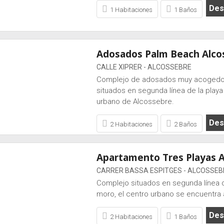
Desd
1 Habitaciones
1 Baños
Adosados Palm Beach Alco
CALLE XIPRER - ALCOSSEBRE
Complejo de adosados muy acogedore
situados en segunda línea de la playa
urbano de Alcossebre.
Desd
2 Habitaciones
2 Baños
Apartamento Tres Playas 
CARRER BASSA ESPITGES - ALCOSSEB
Complejo situados en segunda línea de
moro, el centro urbano se encuentra 
Desd
2 Habitaciones
1 Baños