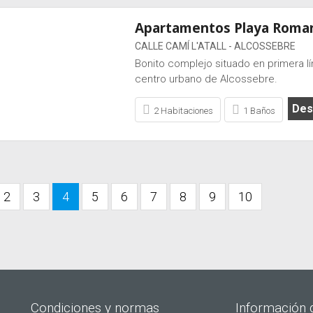
Apartamentos Playa Roman
CALLE CAMÍ L'ATALL - ALCOSSEBRE
Bonito complejo situado en primera lí
centro urbano de Alcossebre.
Desd
2 Habitaciones
1 Baños
2
3
4
5
6
7
8
9
10
Condiciones y normas
Información 