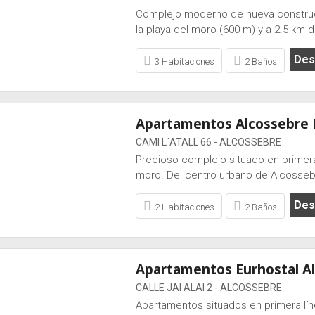
Complejo moderno de nueva construcc
la playa del moro (600 m) y a 2.5 km 
Desd
3 Habitaciones
2 Baños
Apartamentos Alcossebre 
CAMI L´ATALL 66 - ALCOSSEBRE
Precioso complejo situado en primera 
moro. Del centro urbano de Alcosseb
Desd
2 Habitaciones
2 Baños
Apartamentos Eurhostal A
CALLE JAI ALAI 2 - ALCOSSEBRE
Apartamentos situados en primera líne