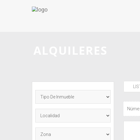
ALQUILERES
LI
Númer