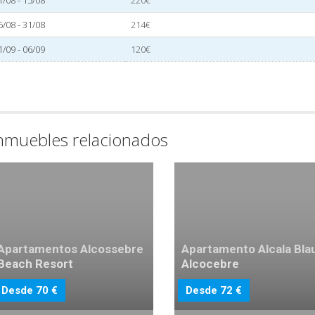
1/08 - 15/08
220€
6/08 - 31/08
214€
1/09 - 06/09
120€
nmuebles relacionados
Apartamentos Alcossebre
Apartamento Alcala Bla
Beach Resort
Alcocebre
Desde 70 €
Desde 72 €