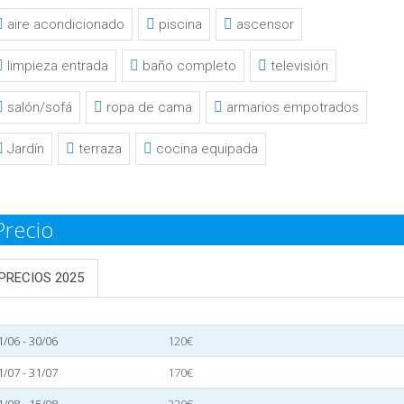
aire acondicionado
piscina
ascensor
limpieza entrada
baño completo
televisión
salón/sofá
ropa de cama
armarios empotrados
Jardín
terraza
cocina equipada
Precio
PRECIOS 2025
1/06 - 30/06
120€
1/07 - 31/07
170€