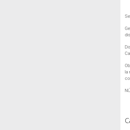
Se
Ge
di
Di
Ca
Ob
la
co
NÚ
C