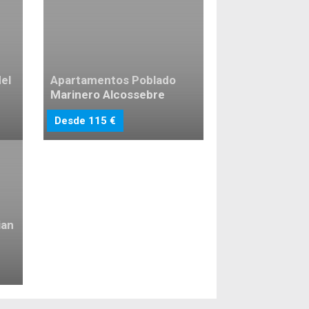
el
Apartamentos Poblado
Marinero Alcossebre
Desde 115 €
ian