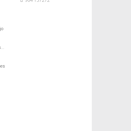
964 157272
jo
...
 es