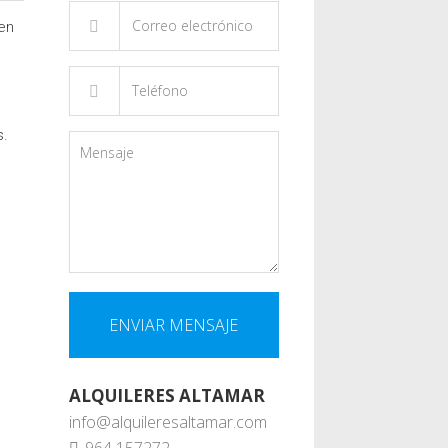
en
,
s.
ALQUILERES ALTAMAR
info@alquileresaltamar.com