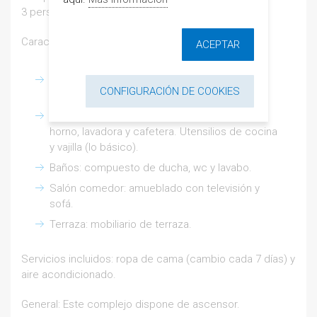
3 personas.
Características del apartamento:
ACEPTAR
Dormitorios: 2, 1 cama de matrimonio y 1
CONFIGURACIÓN DE COOKIES
cama de 90.
Cocina: equipada con frigorífico, microondas,
horno, lavadora y cafetera. Utensilios de cocina
y vajilla (lo básico).
Baños: compuesto de ducha, wc y lavabo.
Salón comedor: amueblado con televisión y
sofá.
Terraza: mobiliario de terraza.
Servicios incluidos: ropa de cama (cambio cada 7 días) y
aire acondicionado.
General: Este complejo dispone de ascensor.