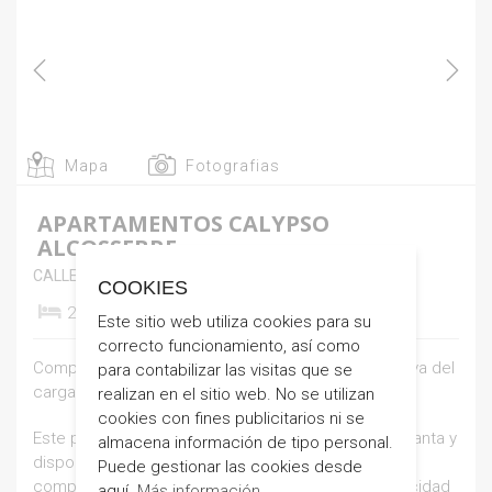
Mapa
Fotografias
APARTAMENTOS CALYPSO
ALCOSSEBRE
CALLE ALCALA 5 - ALCOSSEBRE
COOKIES
2 Habitaciones
1 Baños
Este sitio web utiliza cookies para su
A
correcto funcionamiento, así como
A
Complejo situado en segunda línea a 50m de la playa del
para contabilizar las visitas que se
i
cargador y en pleno centro urbano de Alcossebre.
realizan en el sitio web. No se utilizan
cookies con fines publicitarios ni se
9
Este precioso apartamento reformado es una 1º planta y
almacena información de tipo personal.
1
dispone de 2 dormitorios, salón comedor, 1 baño
Puede gestionar las cookies desde
completo, cocina y terraza con vistas al mar. Capacidad
aquí.
Más información