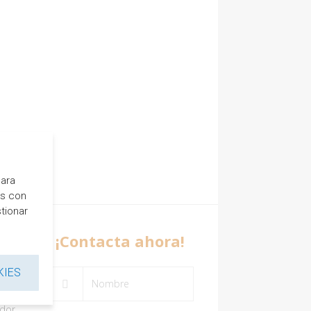
para
es con
tionar
¡Contacta ahora!
KIES
ador