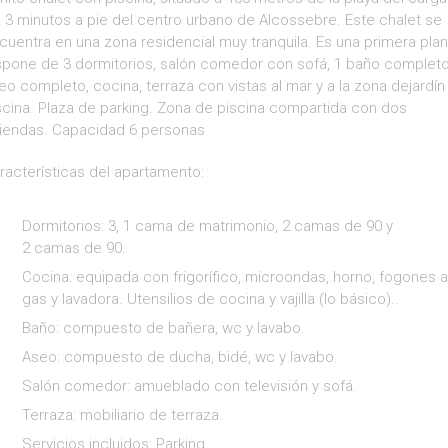
a 3 minutos a pie del centro urbano de Alcossebre. Este chalet se
cuentra en una zona residencial muy tranquila. Es una primera plan
spone de 3 dormitorios, salón comedor con sofá, 1 baño completo
eo completo, cocina, terraza con vistas al mar y a la zona dejardín
scina. Plaza de parking. Zona de piscina compartida con dos
viendas. Capacidad 6 personas
racterísticas del apartamento:
Dormitorios: 3, 1 cama de matrimonio, 2 camas de 90 y
2 camas de 90.
Cocina: equipada con frigorífico, microondas, horno, fogones a
gas y lavadora. Utensilios de cocina y vajilla (lo básico)..
Baño: compuesto de bañera, wc y lavabo.
Aseo: compuesto de ducha, bidé, wc y lavabo.
Salón comedor: amueblado con televisión y sofá.
Terraza: mobiliario de terraza.
Servicios incluidos: Parking.