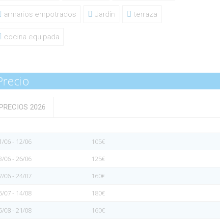
armarios empotrados
Jardín
terraza
cocina equipada
Precio
PRECIOS 2026
1/06 - 12/06
105€
3/06 - 26/06
125€
7/06 - 24/07
160€
5/07 - 14/08
180€
5/08 - 21/08
160€