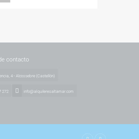
de contacto
ncia, 4 - Alcossebre (Castellón)
7 272
info@alquileresaltamar.com