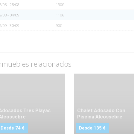
2/08 - 28/08
150€
9/08 - 04/09
110€
5/09 - 30/09
90€
nmuebles relacionados
Adosados Tres Playas
Chalet Adosado Con
Alcossebre
Piscina Alcossebre
Desde 74 €
Desde 135 €