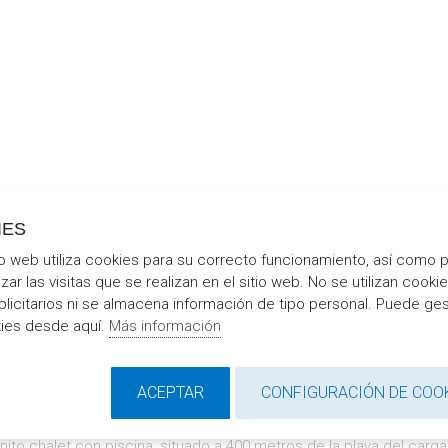
IES
io web utiliza cookies para su correcto funcionamiento, así como 
Mapa
Fotografias
izar las visitas que se realizan en el sitio web. No se utilizan cooki
blicitarios ni se almacena información de tipo personal. Puede ges
CHALET CON PISCINA ALCOSSEBRE
kies desde aquí.
Más información
LLE EUCALIPTUS 13 - ALCOSSEBRE
ACEPTAR
CONFIGURACIÓN DE COO
3 Habitaciones
2 Baños
nito chalet con piscina, situado a 400 metros de la playa del carg