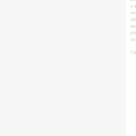
y 
en
di
as
pi
vi
Ca