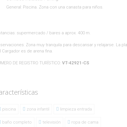
General: Piscina. Zona con una canasta para niños.
stancias: supermercado / bares a aprox. 400 m.
servaciones: Zona muy tranquila para descansar y relajarse. La pl
l Cargador es de arena fina.
MERO DE REGISTRO TURÍSTICO:
VT-42921-CS
aracterísticas
piscina
zona infantil
limpieza entrada
baño completo
televisión
ropa de cama