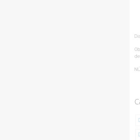
Di
Ob
de
NÚ
C