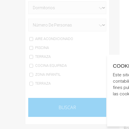
AIRE ACONDICIONADO
PISCINA
TERRAZA
COOK
COCINA EQUIPADA
ZONA INFANTIL
Este sit
contabil
TERRAZA
fines pu
las coo
CA
Bo