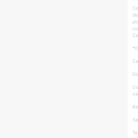
Co
de
pl
co
Ca
*O
Ca
Do
Co
ca
Ba
Sa
Te