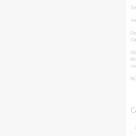
Se
Ge
Di
Ca
Ob
Al
ca
NÚ
C