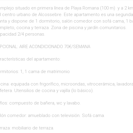
mplejo situado en primera línea de Playa Romana (100 m) y a 2 k
l centro urbano de Alcossebre. Este apartamento es una segunda
anta y dispone de 1 dormitorio, salón comedor con sofá cama, 1 
mpleto, cocina y terraza. Zona de piscina y jardín comunitarios.
pacidad 2/4 personas.
PCIONAL: AIRE ACONDICIONADO 70€/SEMANA
racterísticas del apartamento:
rmitorios: 1, 1 cama de matrimonio
cina: equipada con frigorífico, microondas, vitrocerámica, lavadora
fetera. Utensilios de cocina y vajilla (lo básico).
ños: compuesto de bañera, wc y lavabo.
lón comedor: amueblado con televisión. Sofá cama.
rraza: mobiliario de terraza.