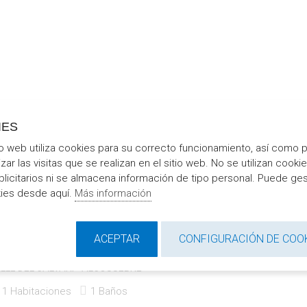
IES
io web utiliza cookies para su correcto funcionamiento, así como 
izar las visitas que se realizan en el sitio web. No se utilizan cooki
blicitarios ni se almacena información de tipo personal. Puede ges
Mapa
Fotografias
kies desde aquí.
Más información
APARTAMENTOS HABITAT
ACEPTAR
CONFIGURACIÓN DE COO
ALCOSSEBRE
LLE DEL CALVARI - ALCOSSEBRE
1 Habitaciones
1 Baños