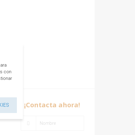
para
es con
tionar
¡Contacta ahora!
KIES