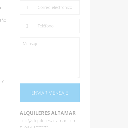
m
baño
 y
ALQUILERES ALTAMAR
info@alquileresaltamar.com