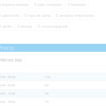
limpieza entrada
baño completo
televisión
salón/sofá
ropa de cama
armarios empotrados
Jardín
terraza
cocina equipada
Precio
PRECIOS 2026
2/04 - 05/04
110€
6/04 - 05/06
65€
6/06 - 12/06
70€
3/06 - 19/06
77€