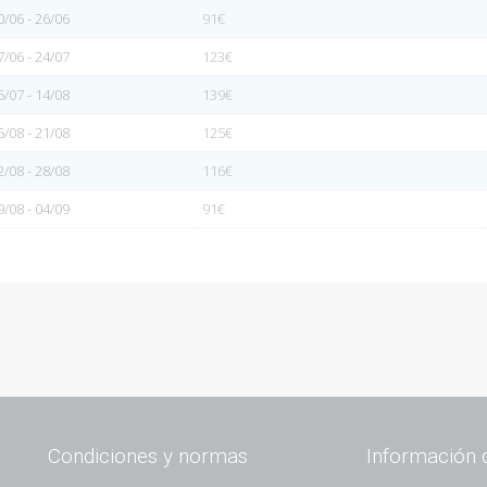
0/06 - 26/06
91€
7/06 - 24/07
123€
5/07 - 14/08
139€
5/08 - 21/08
125€
2/08 - 28/08
116€
9/08 - 04/09
91€
Condiciones y normas
Información 