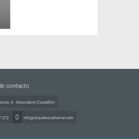
de contacto
ncia, 4 - Alcossebre (Castellón)
7 272
info@alquileresaltamar.com