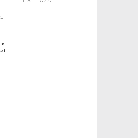
964 157272
...
ras
ad.
o