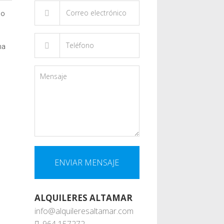
no
na
ALQUILERES ALTAMAR
info@alquileresaltamar.com