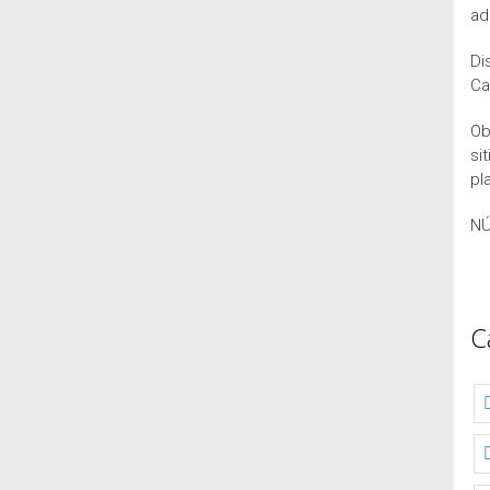
ad
Di
Ca
Ob
si
pl
NÚ
C