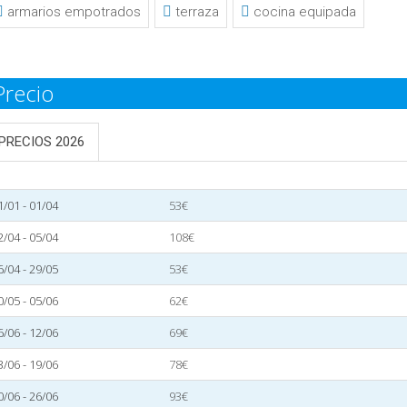
armarios empotrados
terraza
cocina equipada
Precio
PRECIOS 2026
1/01 - 01/04
53€
2/04 - 05/04
108€
6/04 - 29/05
53€
0/05 - 05/06
62€
6/06 - 12/06
69€
3/06 - 19/06
78€
0/06 - 26/06
93€