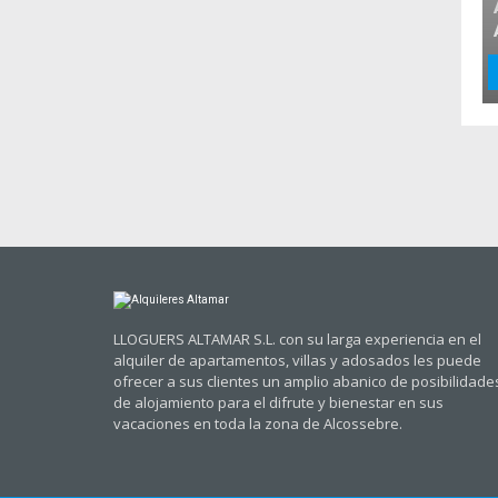
LLOGUERS ALTAMAR S.L. con su larga experiencia en el
alquiler de apartamentos, villas y adosados les puede
ofrecer a sus clientes un amplio abanico de posibilidade
de alojamiento para el difrute y bienestar en sus
vacaciones en toda la zona de Alcossebre.