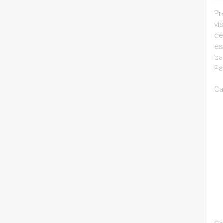
Pr
vi
de
es
ba
Pa
Ca