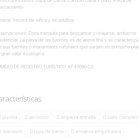
rvicios incluidos: ropa de cama (cambio cada 7 días). Plaza de
arcamiento
neral: Piscina de niños y de adultos.
servaciones: Zona tranquila para descansar y relajarse, ambiente
sidencial. La playa de las fuentes es de arena fina y se caracteriza
r sus fuentes o manantiales naturales que surgen en la misma play
 gran valor ecológico.
MERO DE REGISTRO TURÍSTICO: AT-43096-CS
aracterísticas
piscina
ascensor
limpieza entrada
baño complet
televisión
ropa de cama
armarios empotrados