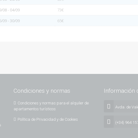
9/08 - 04/09
73€
5/09 - 30/09
65€
Condiciones y normas
Información 
Condiciones y normas para el alquiler de
Avda. de Vale
apartamentos turísticos
Política de Privacidad y de Cookies
(+34) 964 15
s