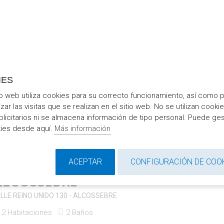
IES
io web utiliza cookies para su correcto funcionamiento, así como 
izar las visitas que se realizan en el sitio web. No se utilizan cooki
blicitarios ni se almacena información de tipo personal. Puede ges
kies desde aquí.
Más información
Mapa
Fotografias
ACEPTAR
CONFIGURACIÓN DE COO
APARTAMENTOS MIRADOR AL MA
ALCOSSEBRE
LLE REINO UNIDO 130 - ALCOSSEBRE
2 Habitaciones
2 Baños