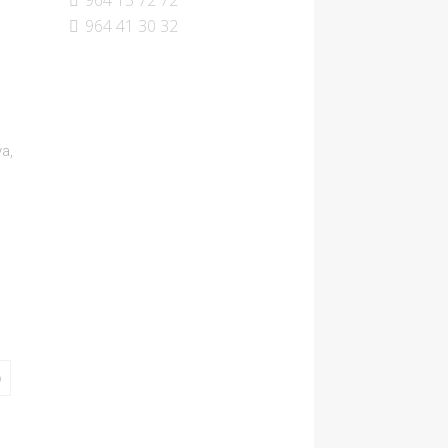
964 15 72 72
964 41 30 32
a,
o