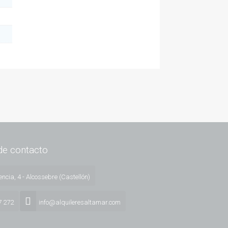
de contacto
ncia, 4 - Alcossebre (Castellón)
7 272
info@alquileresaltamar.com