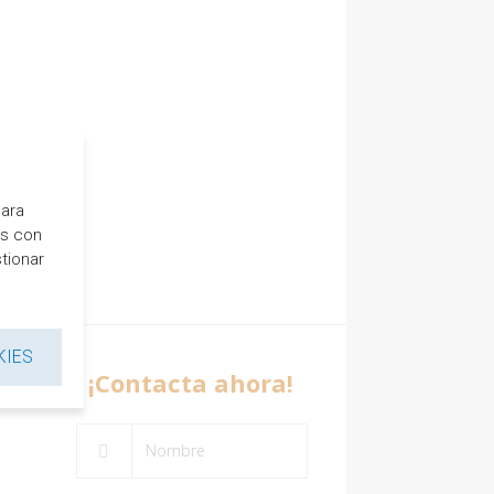
para
es con
tionar
KIES
R
¡Contacta ahora!