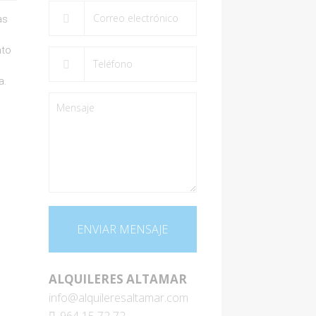
as
nto
a.
ALQUILERES ALTAMAR
info@alquileresaltamar.com