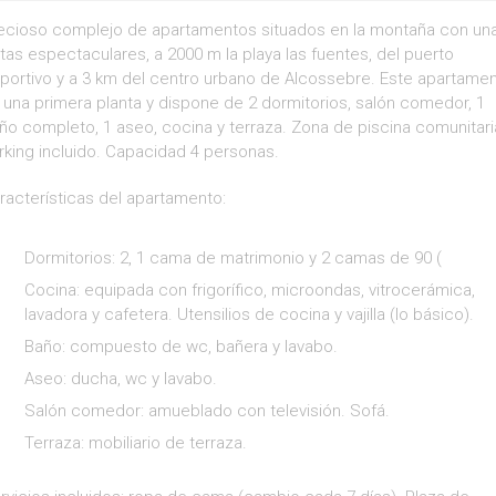
ecioso complejo de apartamentos situados en la montaña con un
stas espectaculares, a 2000 m la playa las fuentes, del puerto
portivo y a 3 km del centro urbano de Alcossebre. Este apartame
 una primera planta y dispone de 2 dormitorios, salón comedor, 1
ño completo, 1 aseo, cocina y terraza. Zona de piscina comunitari
rking incluido. Capacidad 4 personas.
racterísticas del apartamento:
Dormitorios: 2,
1 cama de matrimonio y 2 camas de 90 (
Cocina: equipada con frigorífico, microondas, vitrocerámica,
lavadora y cafetera. Utensilios de cocina y vajilla (lo básico).
Baño: compuesto de wc, bañera y lavabo.
Aseo: ducha, wc y lavabo.
Salón comedor: amueblado con televisión. Sofá.
Terraza: mobiliario de terraza.