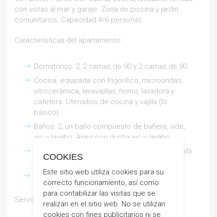
con vistas al mar y garaje. Zona de piscina y jardín
comunitarios. Capacidad 4/6 personas.
Características del apartamento:
Dormitorios: 2, 2 camas de 90 y 2 camas de 90
Cocina: equipada con frigorífico, microondas,
vitrocerámica, lavavajillas, horno, lavadora y
cafetera. Utensilios de cocina y vajilla (lo
básico).
Baños: 2, un baño compuesto de bañera, vide,
wc y lavabo. Aseo con ducha wc y lavabo.
Salón comedor: amueblado con televisión. Sofá
COOKIES
cama.
Este sitio web utiliza cookies para su
Terraza: mobiliario de terraza.
correcto funcionamiento, así como
para contabilizar las visitas que se
Servicios incluidos: ropa de cama y garaje.
realizan en el sitio web. No se utilizan
cookies con fines publicitarios ni se