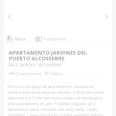
Mapa
Fotografias
APARTAMENTO JARDINES DEL
PUERTO ALCOSSEBRE
CALLE JAI ALAI 6 - ALCOSSEBRE
2 Habitaciones
2 Baños
A
A
Precioso complejo de apartamentos situados en
i
primera línea de la playa las fuentes, a 50 m del puerto
deportivo y a 1.5 km del centro urbano de Alcossebre.
9
Este apartamento es una 1º planta y dispone de 2
1
dormitorios, salón comedor con sofá cama, 1 baño
completo, 1 aseo con ducha, cocina, lavadero, terraza