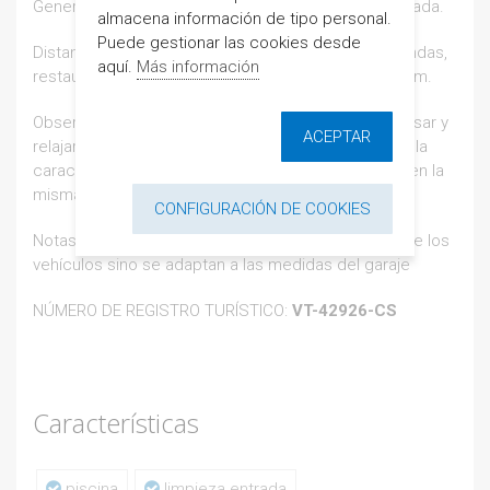
General: Piscina de niños y de adultos. Parcela cerrada.
almacena información de tipo personal.
Puede gestionar las cookies desde
Distancias: alrededores bares, supermercados, tiendas,
aquí.
Más información
restaurantes... Campo de golf (Montero Golf) a 40 km.
Observaciones: preciosa urbanización para descansar y
ACEPTAR
relajarse. La playa de las fuentes es de arena fina y la
caracteriza sus fuentes o manantiales que surgen en la
misma playa y que son de gran valor ecológico.
CONFIGURACIÓN DE COOKIES
Notas: No nos responsabilizamos de las medidas de los
vehículos sino se adaptan a las medidas del garaje
NÚMERO DE REGISTRO TURÍSTICO:
VT-42926-CS
Características
piscina
limpieza entrada