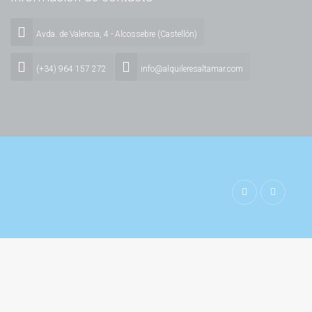
Avda. de Valencia, 4 - Alcossebre (Castellón)
(+34) 964 157 272
info@alquileresaltamar.com