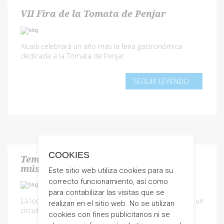
VII Fira de la Tomata de Penjar
Alcalà celebrará un año más la feria gastronómica
dedicada a la Tomata de Penjar
SEGUIR LEYENDO
COOKIES
Temps d'Alcossebre llenará de
música las calles de Alcossebre
Este sitio web utiliza cookies para su
correcto funcionamiento, así como
para contabilizar las visitas que se
La localidad costera cerrará la temporada estival con un
realizan en el sitio web. No se utilizan
circuito de 4 conciertos
cookies con fines publicitarios ni se