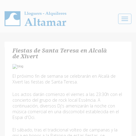
Toggle
navigat
Fiestas de Santa Teresa en Alcalà
de Xivert
El próximo fin de semana se celebrarán en Alcalà de
Xivert las fiestas de Santa Teresa.
Los actos darán comienzo el viernes a las 23:30h con el
concierto del grupo de rock local Essència. A
continuación, diversos Dj's amenizarán la noche con
música comercial en una discomobil establecida en el
Espai d'Oci.
El sábado, tras el tradicional volteo de campanas y la
misa en honor a la Patrona de estas fiestas, se