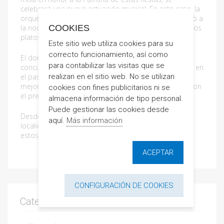
celebrará una nueva actuación musical. En este caso, la
orquesta Revelación será la encargada de poner ritmo a
COOKIES
la noche. Tras su actuación, Dani García se pondrá a los
platos para que la fiesta no pare.
Este sitio web utiliza cookies para su
correcto funcionamiento, así como
El domingo por la mañana se celebrará el ya típico
para contabilizar las visitas que se
concurso de paellas. Las diferentes collas se reunirán en
realizan en el sitio web. No se utilizan
el paseo Héroes de Marruecos para elaborar las
mejores versiones de la Paella Valenciana y hacerse con
cookies con fines publicitarios ni se
el premio.
almacena información de tipo personal.
Puede gestionar las cookies desde
Desde Lloguers Altamar os invitamos a visitar la
aquí.
Más información
localidad durante estos días y disfrutar de alguno de
estos eventos.
ACEPTAR
CONFIGURACIÓN DE COOKIES
Categorías