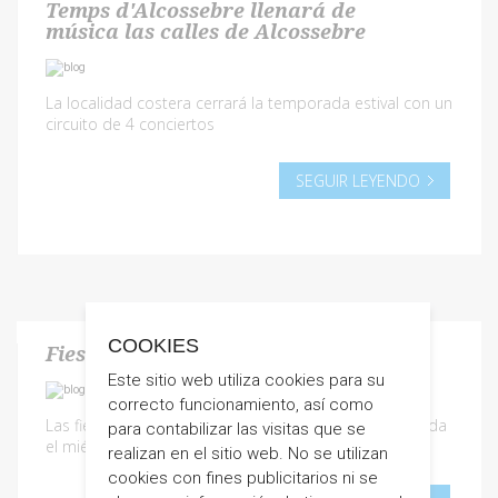
Temps d'Alcossebre llenará de
música las calles de Alcossebre
La localidad costera cerrará la temporada estival con un
circuito de 4 conciertos
SEGUIR LEYENDO
COOKIES
Fiestas Alcossebre
Este sitio web utiliza cookies para su
correcto funcionamiento, así como
Las fiestas de Alcossebre darán el pistoletazo de salida
para contabilizar las visitas que se
el miércoles 11 de septiembre
realizan en el sitio web. No se utilizan
cookies con fines publicitarios ni se