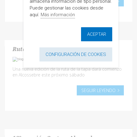
almacena información de tipo personal.
SEGUIR LEYENDO
Puede gestionar las cookies desde
aquí.
Más información
ACEPTAR
Ruta de la Tapa: bocados de sabor
CONFIGURACIÓN DE COOKIES
Una nueva edición de la ruta de la tapa dará comienzo
en Alcossebre este próximo sábado
SEGUIR LEYENDO