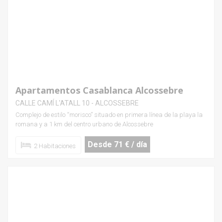
Apartamentos Casablanca Alcossebre
CALLE CAMÍ L'ATALL 10 - ALCOSSEBRE
Complejo de estilo “morisco” situado en primera línea de la playa la
romana y a 1 km del centro urbano de Alcossebre
Desde 71 € / día
2 Habitaciones