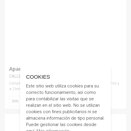
Apartamentos Habitat Alcossebre
COOKIES
CALLE DE LES CAMPANILLES - ALCOSSEBRE
Complejo situado en primera línea de la playa la romana (150 m) y
Este sitio web utiliza cookies para su
a 2 km del centro urbano de Alcossebre.
correcto funcionamiento, así como
para contabilizar las visitas que se
Desde 65 € / día
1 Habitaciones
realizan en el sitio web. No se utilizan
cookies con fines publicitarios ni se
almacena información de tipo personal.
Puede gestionar las cookies desde
aquí.
Más información