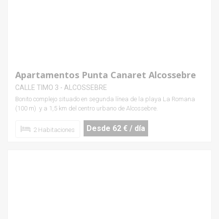
Apartamentos Punta Canaret Alcossebre
CALLE TIMO 3 - ALCOSSEBRE
Bonito complejo situado en segunda línea de la playa La Romana
(100 m) y a 1,5 km del centro urbano de Alcossebre.
Desde 62 € / día
2 Habitaciones