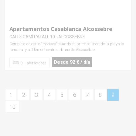
Apartamentos Casablanca Alcossebre
CALLE CAMÍ L'ATALL 10 - ALCOSSEBRE
Complejo de estilo “morisco” situado en primera línea de la playa la
romana y a 1 km del centro urbano de Alcossebre.
Desde 92 € / día
3 Habitaciones
1
2
3
4
5
6
7
8
9
10