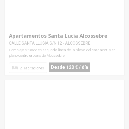
Apartamentos Santa Lucía Alcossebre
CALLE SANTA LLUSIÁ S/N 12 - ALCOSSEBRE
Complejo situado en segunda línea de la playa del cargador y en
pleno centro urbano de Alcossebre.
Desde 120 € / día
2 Habitaciones