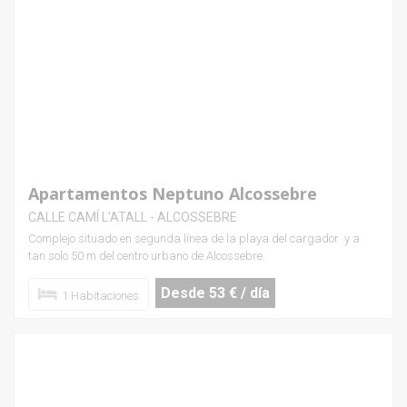
Apartamentos Neptuno Alcossebre
CALLE CAMÍ L'ATALL - ALCOSSEBRE
Complejo situado en segunda línea de la playa del cargador y a
tan solo 50 m del centro urbano de Alcossebre.
Desde 53 € / día
1 Habitaciones