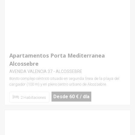
Apartamentos Porta Mediterranea
Alcossebre
AVENIDA VALENCIA 37 - ALCOSSEBRE
Bonito complejo céntrico situado en segunda línea de la playa del
cargador (100 m) y en pleno centro urbano de Alcossebre.
Desde 60 € / día
2 Habitaciones