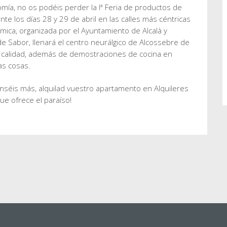
omía, no os podéis perder la Iª Feria de productos de
te los días 28 y 29 de abril en las calles más céntricas
nómica, organizada por el Ayuntamiento de Alcalà y
de Sabor, llenará el centro neurálgico de Alcossebre de
n calidad, además de demostraciones de cocina en
ras cosas.
nséis más, alquilad vuestro apartamento en Alquileres
que ofrece el paraíso!