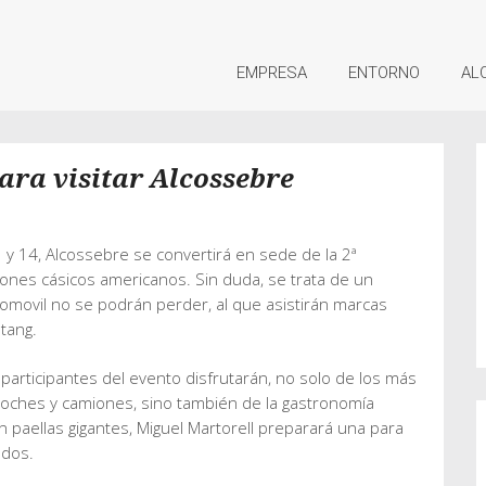
EMPRESA
ENTORNO
AL
para visitar Alcossebre
 y 14, Alcossebre se convertirá en sede de la 2ª
ones cásicos americanos. Sin duda, se trata de un
omovil no se podrán perder, al que asistirán marcas
stang.
s participantes del evento disfrutarán, no solo de los más
oches y camiones, sino también de la gastronomía
en paellas gigantes, Miguel Martorell preparará una para
odos.