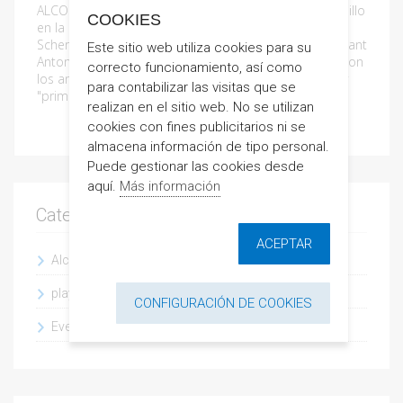
ALCOSSEBRE: Día 26 enero: 21:00H: cena de sobaquillo
COOKIES
en la Calle Rench 21:30h: Concierto a cargo del dúo
Scherzo Group. Día 27 enero: 10h: Misa en honor a Sant
Este sitio web utiliza cookies para su
Antoni en la iglesia de Alcossebre Al finalizar: paseo con
correcto funcionamiento, así como
los animales por las calles de la localidad, moscatel y
para contabilizar las visitas que se
"primeta".
realizan en el sitio web. No se utilizan
cookies con fines publicitarios ni se
almacena información de tipo personal.
Puede gestionar las cookies desde
aquí.
Más información
Categorías
ACEPTAR
Alcossebre
playas
CONFIGURACIÓN DE COOKIES
Eventos